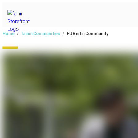
Home
/
fainin Communities
/
FU Berlin Community