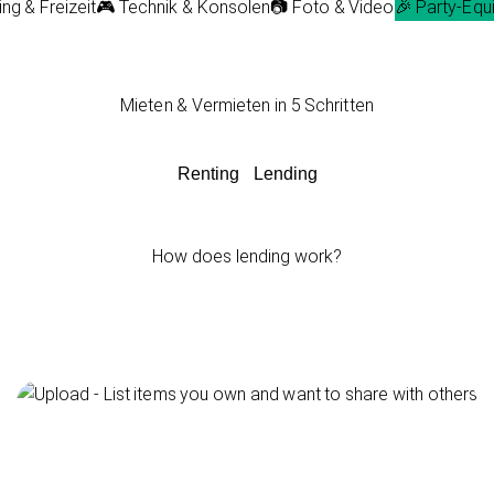
g & Freizeit
🎮 Technik & Konsolen
📷 Foto & Video
🎉 Party-Equ
Mieten & Vermieten in 5 Schritten
Renting
Lending
How does lending work?
Upload item