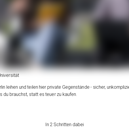
niversität
lin leihen und teilen hier private Gegenstände - sicher, unkompli
du brauchst, statt es teuer zu kaufen.
In 2 Schritten dabei